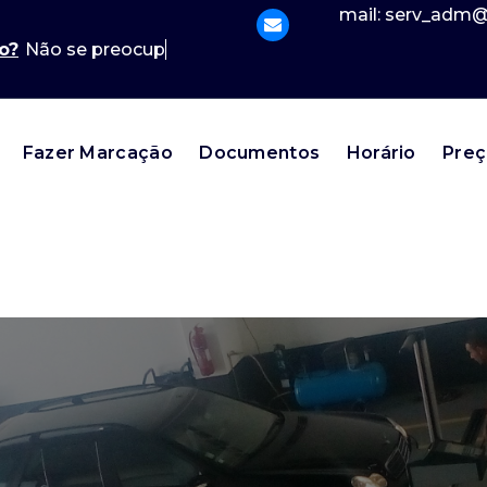
mail: serv_adm@c
o?
Lig
Fazer Marcação
Documentos
Horário
Preç