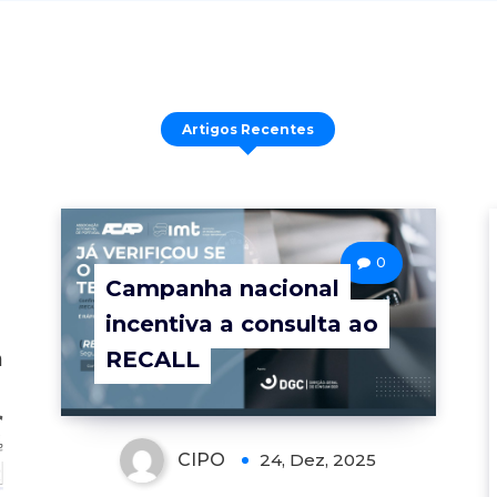
Artigos Recentes
0
Campanha nacional
incentiva a consulta ao
a
RECALL
CIPO
24, Dez, 2025