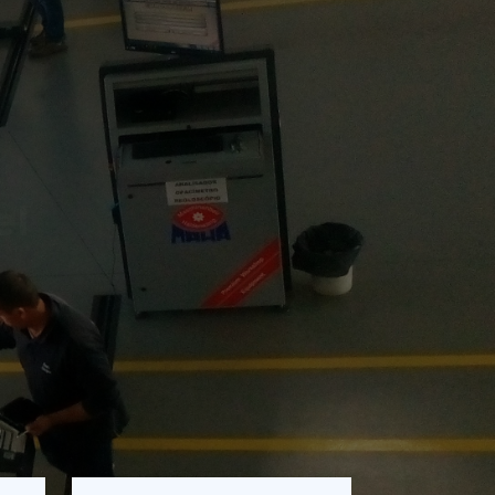
el
 sua confiança