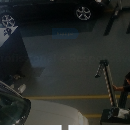
Equipa
rofissional e Responsáv
ssegurar um serviço de excelência, merecedor da