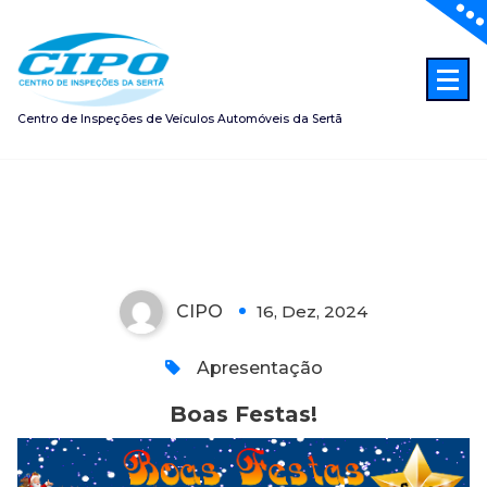
Saltar
para
o
conteúdo
Centro de Inspeções de Veículos Automóveis da Sertã
Boas Festas!
CIPO
16, Dez, 2024
0
Apresentação
Boas Festas!