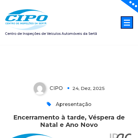
Saltar
para
o
conteúdo
Centro de Inspeções de Veículos Automóveis da Sertã
Encerramento à tarde, Véspera
de Natal e Ano Novo
CIPO
24, Dez, 2025
0
Apresentação
Encerramento à tarde, Véspera de
Natal e Ano Novo